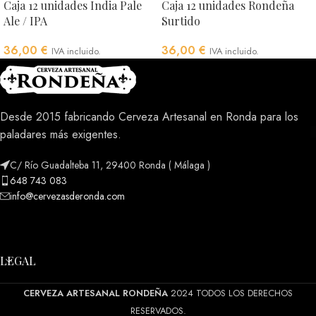
Caja 12 unidades India Pale
Caja 12 unidades Rondeña
Ale / IPA
Surtido
36,00
€
36,00
€
IVA incluido.
IVA incluido.
Desde 2015 fabricando Cerveza Artesanal en Ronda para los
paladares más exigentes.
C/ Río Guadalteba 11, 29400 Ronda ( Málaga )
648 743 083
info@cervezasderonda.com
LEGAL
CERVEZA ARTESANAL RONDEÑA
2024 TODOS LOS DERECHOS
RESERVADOS.