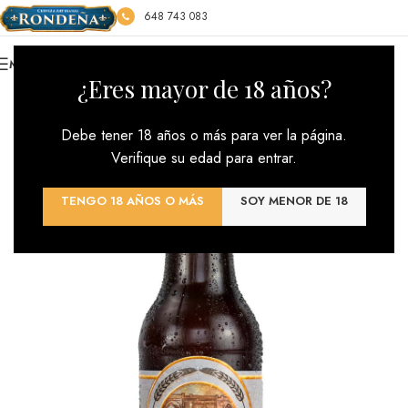
648 743 083
MENU
*** ENVÍOS GRATIS : PEDIDO MÍNIMO 100€ ***
¿Eres mayor de 18 años?
Debe tener 18 años o más para ver la página.
Verifique su edad para entrar.
TENGO 18 AÑOS O MÁS
SOY MENOR DE 18