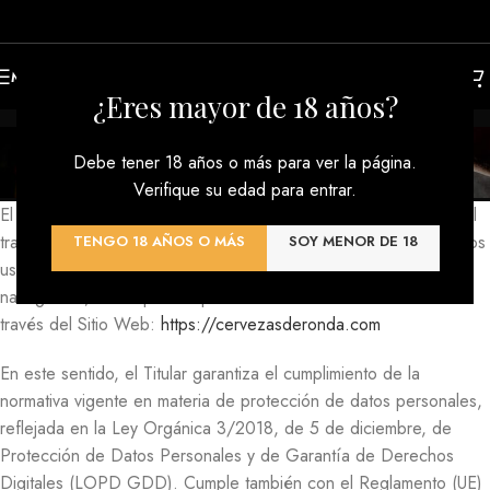
MENU
¿Eres mayor de 18 años?
Política de Privacidad
Debe tener 18 años o más para ver la página.
Inicio
/
Política de Privacidad
Verifique su edad para entrar.
El Titular le informa sobre su Política de Privacidad respecto del
tratamiento y protección de los datos de carácter personal de los
TENGO 18 AÑOS O MÁS
SOY MENOR DE 18
usuarios y clientes que puedan ser recabados durante la
navegación, al comprar un producto o al contratar un servicio a
través del Sitio Web:
https://cervezasderonda.com
En este sentido, el Titular garantiza el cumplimiento de la
normativa vigente en materia de protección de datos personales,
reflejada en la Ley Orgánica 3/2018, de 5 de diciembre, de
Protección de Datos Personales y de Garantía de Derechos
Digitales (LOPD GDD). Cumple también con el Reglamento (UE)