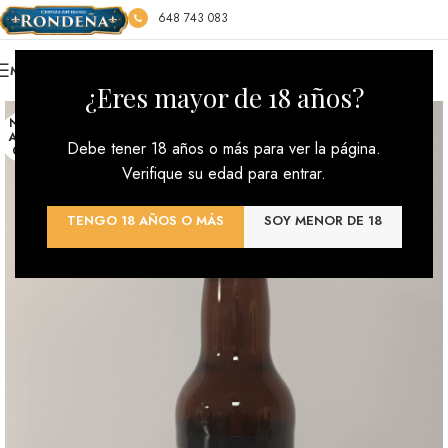
648 743 083
MENU
*** ENVÍOS GRATIS : PEDIDO MÍNIMO 100€ ***
¿Eres mayor de 18 años?
NO H
AY ST
Debe tener 18 años o más para ver la página.
OCK
Verifique su edad para entrar.
TENGO 18 AÑOS O MÁS
SOY MENOR DE 18