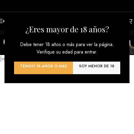
MENU
¿Eres mayor de 18 años?
Confirmación Suscripción
Debe tener 18 años o más para ver la página.
Inicio
/
Confirmación Suscripción
Verifique su edad para entrar.
[mailpoet_page]
TENGO 18 AÑOS O MÁS
SOY MENOR DE 18